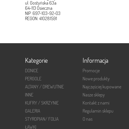
ul. Gostyńska 63a
64-113 Osieczna
NIP: 697-103-92-03
REGON: 410281591
Kategorie
Informacja
DONICE
Promocje
PERGOLE
Nowe produkty
ALTANY / DREWUTNIE
Najczęściej kupowane
INNE
Nasze sklepy
KUFRY / SKRZYNIE
Kontakt z nami
GALERIA
Regulamin sklepu
STYROPIAN/ FOLIA
O nas
ŁAWKI