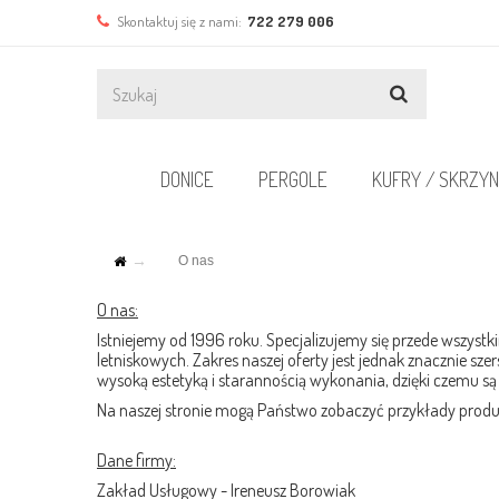
Skontaktuj się z nami:
722 279 006
DONICE
PERGOLE
KUFRY / SKRZYN
O nas
O nas:
Istniejemy od 1996 roku. Specjalizujemy się przede wszys
letniskowych. Zakres naszej oferty jest jednak znacznie sze
wysoką estetyką i starannością wykonania, dzięki czemu są
Na naszej stronie mogą Państwo zobaczyć przykłady prod
Dane firmy:
Zakład Usługowy - Ireneusz Borowiak