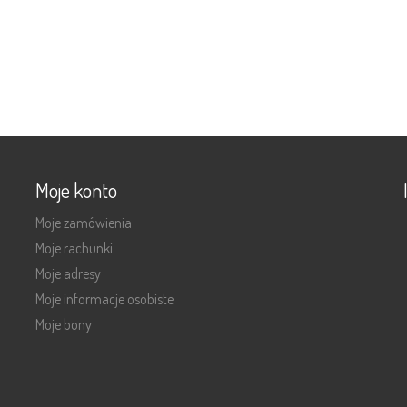
Moje konto
Moje zamówienia
Moje rachunki
Moje adresy
Moje informacje osobiste
Moje bony