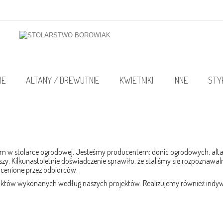
IE
ALTANY / DREWUTNIE
KWIETNIKI
INNE
STY
tkim w stolarce ogrodowej. Jesteśmy producentem: donic ogrodowych, alt
rszy. Kilkunastoletnie doświadczenie sprawiło, że staliśmy się rozpoznawa
 cenione przez odbiorców.
uktów wykonanych według naszych projektów. Realizujemy również indyw