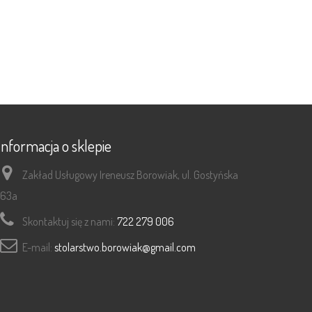
Informacja o sklepie
Zakład Usługowy Ireneusz Borowiak, ul. Gostyńska
63a
Skontaktuj się z nami:
722 279 006
E-mail:
stolarstwo.borowiak@gmail.com