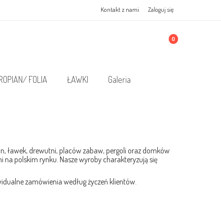
Kontakt z nami
Zaloguj się
0
ROPIAN/ FOLIA
ŁAWKI
Galeria
an, ławek, drewutni, placów zabaw, pergoli oraz domków
lni na polskim rynku. Nasze wyroby charakteryzują się
idualne zamówienia według życzeń klientów.