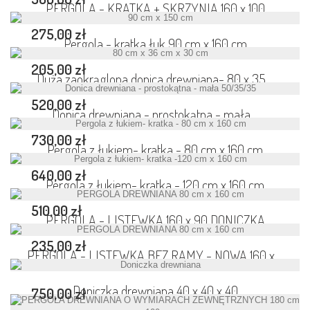
PERGOLA - KRATKA + SKRZYNIA 160 x 100
275,00 zł
Pergola - kratka łuk 90 cm x 160 cm
205,00 zł
Duża zaokrąglona donica drewniana- 80 x 35...
520,00 zł
Donica drewniana - prostokątna - mała...
730,00 zł
Pergola z łukiem- kratka - 80 cm x 160 cm
640,00 zł
Pergola z łukiem- kratka - 120 cm x 160 cm
510,00 zł
PERGOLA - LISTEWKA 160 x 90 DONICZKA
235,00 zł
PERGOLA - LISTEWKA BEZ RAMY - NOWA 160 x...
Doniczka drewniana 40 x 40 x 40
750,00 zł