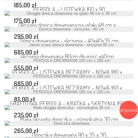
185,00 zł
PERGOLA - LISTEWKA 160 x 90
175,00 zł
Okrągła donica drewniana na iglaki 48 cm x...
295,00 zł
Donica drewniana - skrzynia - 40x40x35 cm
685,00 zł
skrzynia drewniana 80cm długość x40cm...
555,00 zł
PERGOLA - LISTEWKA BEZ RAMY - NOWA 180 x...
685,00 zł
PERGOLA - LISTEWKA BEZ RAMY - NOWA 160 x...
85,00 zł
GRAFITOWA PERGOLA - KRATKA + SKRZYNIA 160...
Wyprzed
235,00 zł
Mała okrągła doniczka - ośmiokątna 30 cm
265,00 zł
Doniczka drewniana 90 x 35 x 30