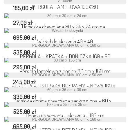
PERGOLA LAMELOWA 100X180
185,00 zł
27,00 zł
Doniczka drewniana 80 x 24 x 24 cm na...
695,00 zł
Wkład do skrzynki 40 x 40
535,00 zł
PERGOLA - KRATKA + DONICZKA 160 x 90
295,00 zł
Pergola lamelowa z donicą 80 cm x 160 cm
245,00 zł
PERGOLA - LISTEWKA BEZ RAMY - NOWA 160 x...
330,00 zł
Wysoka donica drewniana zaokrąglona - 60 x...
525,00 zł
Donica drewniana - skrzynia - 100 cm
665,00 zł