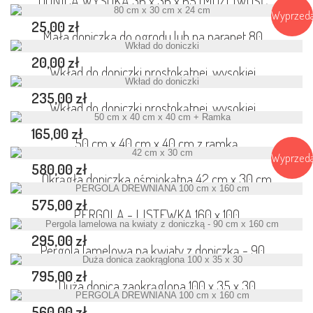
DONICA WYSOKA 36 x 36 x 65 (MOŻLIWOŚĆ...
Wyprzed
25,00 zł
Mała doniczka do ogrodu lub na parapet 80...
20,00 zł
Wkład do doniczki prostokątnej, wysokiej...
235,00 zł
Wkład do doniczki prostokątnej, wysokiej...
165,00 zł
50 cm x 40 cm x 40 cm z ramką
Wyprzed
580,00 zł
Okrągła doniczka ośmiokątna 42 cm x 30 cm
575,00 zł
PERGOLA - LISTEWKA 160 x 100
295,00 zł
Pergola lamelowa na kwiaty z doniczką - 90...
795,00 zł
Duża donica zaokrąglona 100 x 35 x 30
560,00 zł