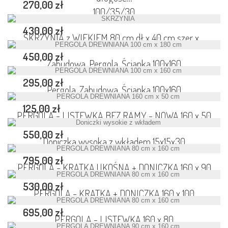
270,00 zł
100/35/30
430,00 zł
SKRZYNIA z WIEKIEM 80 cm dł x 40 cm szer x...
450,00 zł
Zabudowa, Pergola, Ścianka 100x160
295,00 zł
Pergola, Zabudowa, Ścianka 100x160
125,00 zł
PERGOLA - LISTEWKA BEZ RAMY - NOWA 160 x 50
550,00 zł
Doniczka wysoka z wkładem 15x15x30
795,00 zł
PERGOLA - KRATKA UKOŚNA + DONICZKA 160 x 90
530,00 zł
PERGOLA - KRATKA + DONICZKA 160 x 100
695,00 zł
PERGOLA - LISTEWKA 160 x 80