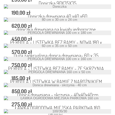
Doniczka 90X35X35
190,00 zł
Doniczka drewniana 40 x40 x60
620,00 zł
doniczka drewniana na kwiaty jednoroczne...
450,00 zł
PERGOLA - LISTEWKA BEZ RAMY - NOWA 180 x...
570,00 zł
Duża zaokrąglona donica drewniana- 60 x 35...
750,00 zł
PERGOLA - LISTEWKA BEZ RAMY - ZE SKRZYNIĄ...
185,00 zł
PERGOLA LISTEWKA W RAMIE Z NAROŻNIKIEM...
850,00 zł
Donica drewniana - skrzynia - 40x40x40cm
275,00 zł
ŁAWKA OGRODOWA MIEJSKA PARKOWA 160
długość...