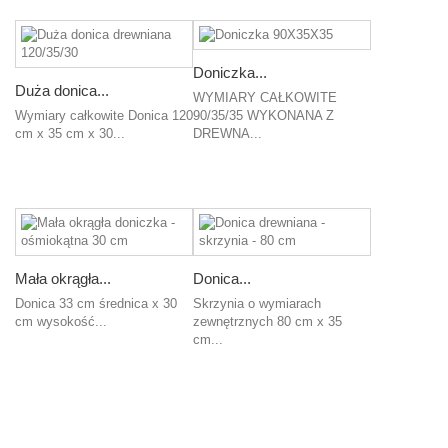
koszyka
Doniczka...
Duża donica...
WYMIARY CAŁKOWITE
Wymiary całkowite Donica 120
90/35/35 WYKONANA Z
cm x 35 cm x 30...
DREWNA...
Dodaj
Dodaj
do
do
koszyka
koszyka
Mała okrągła...
Donica...
Donica 33 cm średnica x 30
Skrzynia o wymiarach
cm wysokość...
zewnętrznych 80 cm x 35
cm...
Dodaj
do
Dodaj
koszyka
do
koszyka