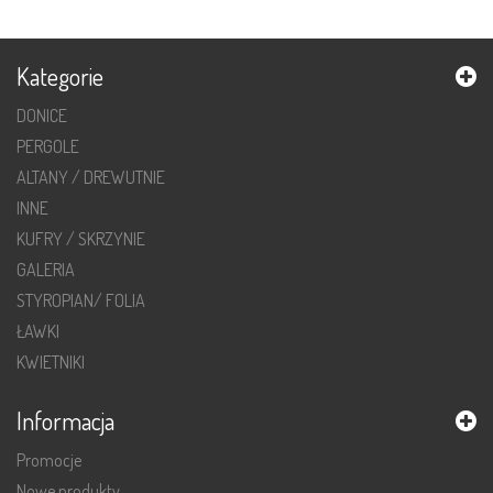
Kategorie
DONICE
PERGOLE
ALTANY / DREWUTNIE
INNE
KUFRY / SKRZYNIE
GALERIA
STYROPIAN/ FOLIA
ŁAWKI
KWIETNIKI
Informacja
Promocje
Nowe produkty