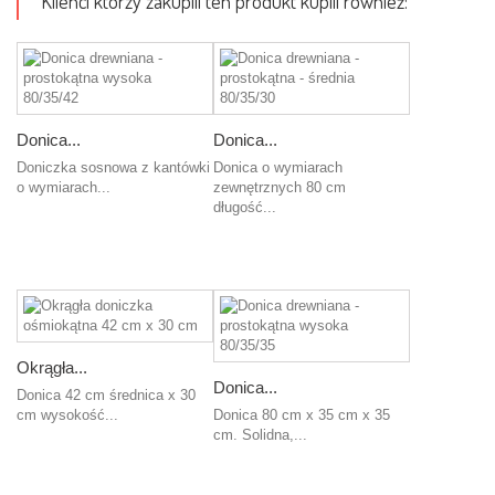
Klienci którzy zakupili ten produkt kupili również:
Donica...
Donica...
Doniczka sosnowa z kantówki
Donica o wymiarach
o wymiarach...
zewnętrznych 80 cm
długość...
Dodaj
do
Dodaj
koszyka
do
koszyka
Okrągła...
Donica...
Donica 42 cm średnica x 30
cm wysokość...
Donica 80 cm x 35 cm x 35
cm. Solidna,...
Dodaj
do
Dodaj
koszyka
do