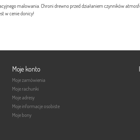
acyjnego malowania. Chroni drewno przed działaniem czynników atmosfery
 w cenie donicy!
Moje konto
Moje zamówienia
Moje rachunki
Moje adresy
Moje informacje osobiste
Moje bony