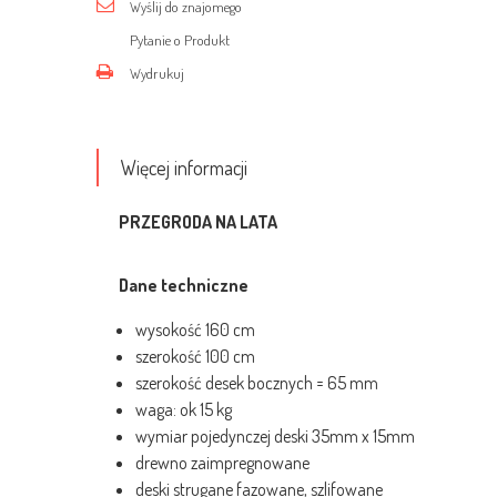
Wyślij do znajomego
Pytanie o Produkt
Wydrukuj
Więcej informacji
PRZEGRODA NA LATA
Dane techniczne
wysokość 160 cm
szerokość 100 cm
szerokość desek bocznych = 65 mm
waga: ok 15 kg
wymiar pojedynczej deski 35mm x 15mm
drewno zaimpregnowane
deski strugane fazowane, szlifowane