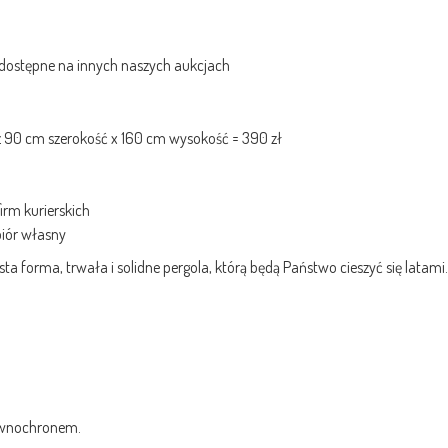
 dostępne na innych naszych aukcjach
z 90 cm szerokość x 160 cm wysokość = 390 zł
irm kurierskich
biór własny
ta forma, trwała i solidne pergola, którą będą Państwo cieszyć się latami.
ewnochronem.