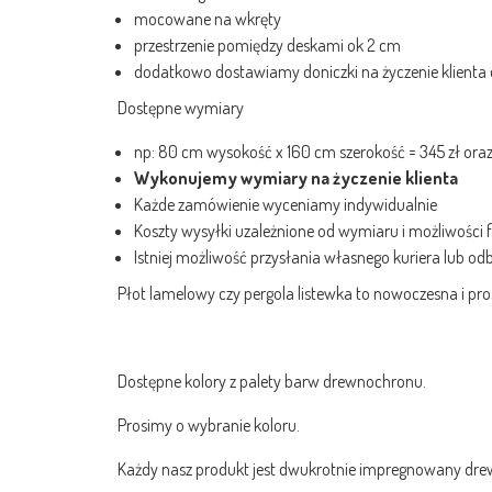
mocowane na wkręty
przestrzenie pomiędzy deskami ok 2 cm
dodatkowo dostawiamy doniczki na życzenie klienta
Dostępne wymiary
np: 80 cm wysokość x 160 cm szerokość = 345 zł ora
Wykonujemy wymiary na życzenie klienta
Każde zamówienie wyceniamy indywidualnie
Koszty wysyłki uzależnione od wymiaru i możliwości f
Istniej możliwość przysłania własnego kuriera lub od
Płot lamelowy czy pergola listewka
to nowoczesna i pros
Dostępne kolory z palety barw drewnochronu.
Prosimy o wybranie koloru.
Każdy nasz produkt jest dwukrotnie impregnowany dr