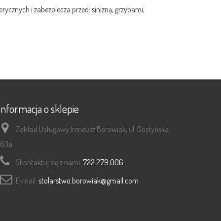
cznych i zabezpiecza przed: sinizną, grzybami,
Informacja o sklepie
Zakład Usługowy Ireneusz Borowiak, ul. Gostyńska
63a
Skontaktuj się z nami:
722 279 006
E-mail:
stolarstwo.borowiak@gmail.com