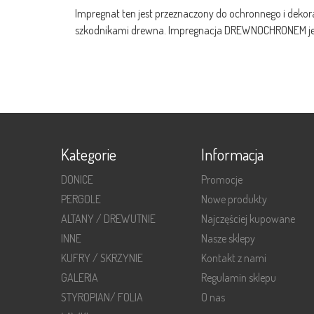
Impregnat ten jest przeznaczony do ochronnego i dekor
szkodnikami drewna. Impregnacja DREWNOCHRONEM jest
Kategorie
Informacja
DONICE
Promocje
PERGOLE
Nowe produkty
ALTANY / DREWUTNIE
Najczęściej kupowane
INNE
Nasze sklepy
KUFRY / SKRZYNIE
Kontakt z nami
GALERIA
Regulamin sklepu
STYROPIAN/ FOLIA
O nas