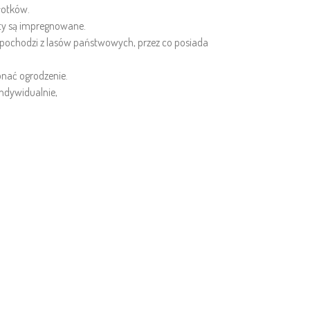
łotków.
oty są impregnowane.
 pochodzi z lasów państwowych, przez co posiada
onać ogrodzenie.
indywidualnie,