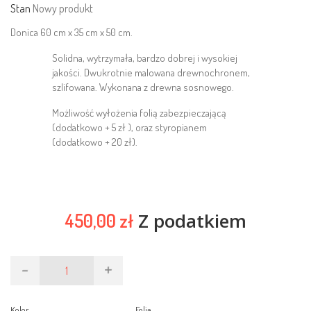
Stan
Nowy produkt
Donica 60 cm x 35 cm x 50 cm.
Solidna, wytrzymała, bardzo dobrej i wysokiej
jakości. Dwukrotnie malowana drewnochronem,
szlifowana. Wykonana z drewna sosnowego.
Możliwość wyłożenia folią zabezpieczającą
(dodatkowo + 5 zł ), oraz styropianem
(dodatkowo + 20 zł).
Z podatkiem
450,00 zł
-
+
Kolor
Folia