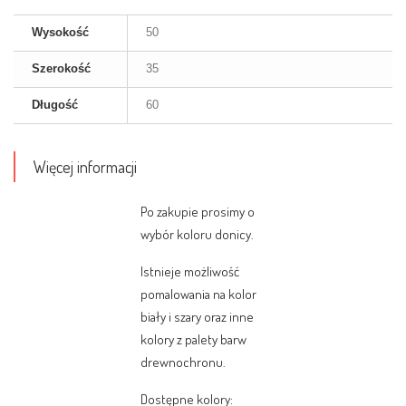
Wysokość
50
Szerokość
35
Długość
60
Więcej informacji
Po zakupie prosimy o
wybór koloru donicy.
Istnieje możliwość
pomalowania na kolor
biały i szary oraz inne
kolory z palety barw
drewnochronu.
Dostępne kolory: