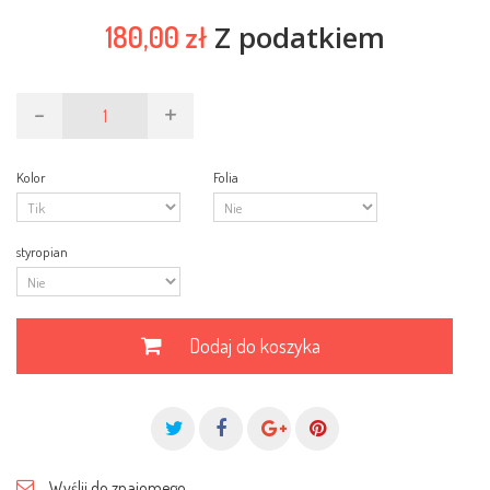
Z podatkiem
180,00 zł
-
+
Kolor
Folia
styropian
Dodaj do koszyka
Wyślij do znajomego