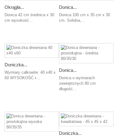
Okrągła...
Donica...
Donica 42 cm średnica x 30
Donica 100 cm x 35 cm x 30
cm wysokość...
cm. Solidna,...
Dodaj
Dodaj
do
do
koszyka
koszyka
Doniczka...
Donica...
Wymiary całkowite: 40 x40 x
60 WYSOKOŚĆ •...
Donica o wymiarach
zewnętrznych 80 cm
Dodaj
długość...
do
koszyka
Dodaj
do
koszyka
Doniczka...