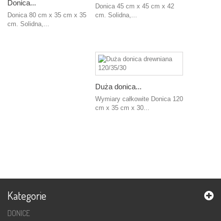
Donica...
Donica 45 cm x 45 cm x 42
Donica 80 cm x 35 cm x 35
cm. Solidna,...
cm. Solidna,...
Dodaj
Dodaj
do
do
koszyka
koszyka
Duża donica...
Wymiary całkowite Donica 120
cm x 35 cm x 30...
Dodaj
do
koszyka
Kategorie
DONICE