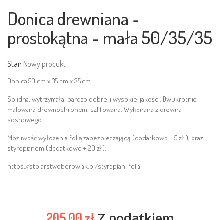
Donica drewniana -
prostokątna - mała 50/35/35
Stan
Nowy produkt
Donica 50 cm x 35 cm x 35 cm.
Solidna, wytrzymała, bardzo dobrej i wysokiej jakości. Dwukrotnie
malowana drewnochronem, szlifowana. Wykonana z drewna
sosnowego.
Możliwość wyłożenia folią zabezpieczającą (dodatkowo + 5 zł ), oraz
styropianem (dodatkowo + 20 zł).
https://stolarstwoborowiak.pl/styropian-folia
Z podatkiem
205,00 zł