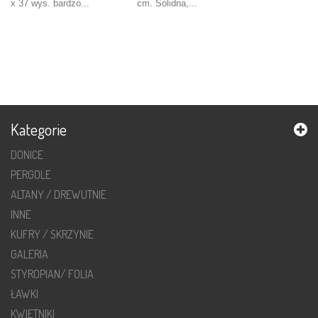
x 37 wys. bardzo...
cm. Solidna,...
Dodaj
Dodaj
do
do
koszyka
koszyka
Kategorie
DONICE
PERGOLE
ALTANY / DREWUTNIE
INNE
KUFRY / SKRZYNIE
GALERIA
STYROPIAN/ FOLIA
ŁAWKI
KWIETNIKI